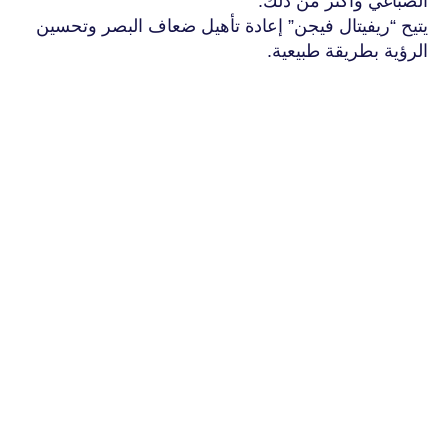
الصباغي وأكثر من ذلك.
يتيح “ريفيتال فيجن” إعادة تأهيل ضعاف البصر وتحسين
الرؤية بطريقة طبيعية.
علوم
باستخدام رقعات غابور بتقنية التحفيز الحاصلة على براءة
اختراع، نسهل الاتصالات العصبية على المستوى القشري
ونحفز خلايا عصبية معينة وننشئ اتصالات جديدة بين
الخلايا العصبية - العلوم العصبية البصرية. إن تقنيتنا هي
العلاج الوحيد المعتمد من قِبل إدارة الغذاء والدواء