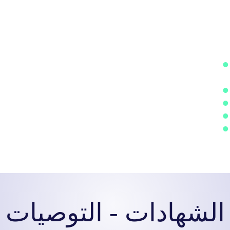
غير الواضحة بشكل أفضل وتحويلها إلى صور أكثر حدة
ووضوح، مما يتيح تحسين الرؤية على الرغم من عدم
وجود أي تدخل أو تغييرات تشريحية أثناء اتباع المريض
للبرنامج.
قراءة الترجمات على التلفاز وقراءة اللافتات في
الشارع
التعرف على الوجوه من مسافة بعيدة
تقليل الوهج وتحسين الرؤية الليلية
القيادة والمشي بأمانٍ أكثر في الليل
التأهيل للحصول على رخصة القيادة في بعض الحالات.
الشهادات - التوصيات