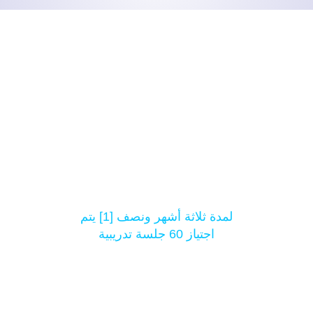
عن البرنامج
لمدة ثلاثة أشهر ونصف [1] يتم
اجتياز 60 جلسة تدريبية
أنجزت من المنزل على جهاز
كمبيوتر